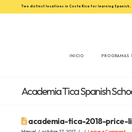
Two distinct locations in Costa Rica for learning Spanish
Learn
Spanish
in
INICIO
PROGRAMAS
Costa
Academia Tica Spanish Schoo
Rica
with
academia-tica-2018-price-l
Manuel
octubre 27, 2017
Leave a Comment